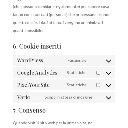
(che possono cambiare regolarmente) per sapere cosa
fanno con i tuoi dati (personali) che processano usando
questi cookie. I dati ottenuti vengono anonimizzati
quanto possibile.
6. Cookie inseriti
WordPress
Funzionale
Consent
Google Analytics
to
Statistiche
Consent
service
PixelYourSite
to
Statistiche
wordpress
Consent
service
Varie
to
Scopo in attesa di indagine
google-
Consent
service
7. Consenso
analytics
to
pixelyoursite
service
Quando visiti il sito web per la prima volta, noi
varie