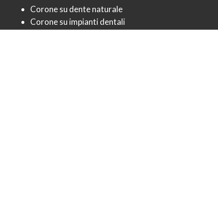
Corone su dente naturale
Corone su impianti dentali
Faccette dentali estetiche