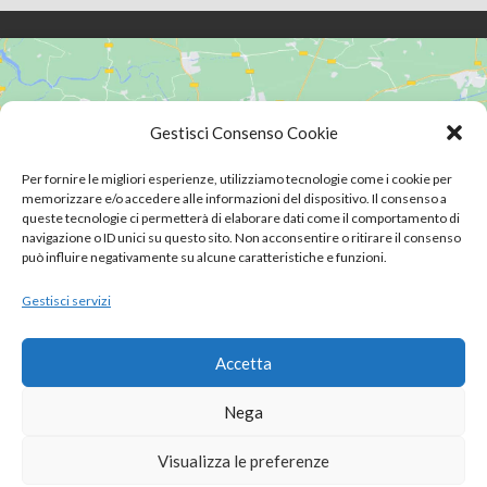
Gestisci Consenso Cookie
Fai clic su "Accetto" per abilitare Google
Per fornire le migliori esperienze, utilizziamo tecnologie come i cookie per
maps
memorizzare e/o accedere alle informazioni del dispositivo. Il consenso a
queste tecnologie ci permetterà di elaborare dati come il comportamento di
Cookie Policy
navigazione o ID unici su questo sito. Non acconsentire o ritirare il consenso
Accetto
può influire negativamente su alcune caratteristiche e funzioni.
Gestisci servizi
Accetta
Nega
© Copyright 2023 –
Dr Claudio Taglia
|
Visualizza le preferenze
Direttore Sanitario: Dr. Claudio Taglia |
Privacy